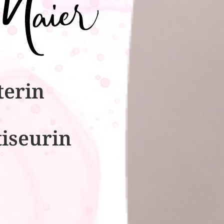
terin
tiseurin