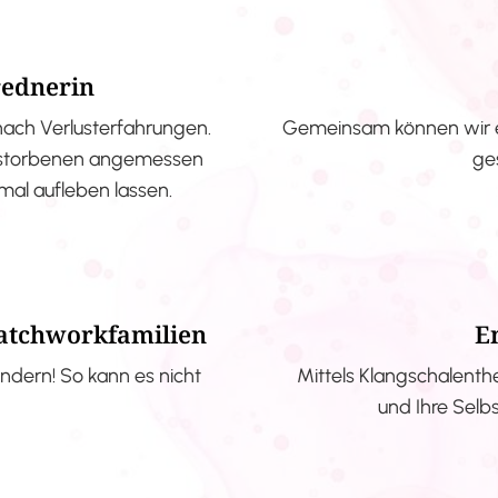
rednerin
nach Verlusterfahrungen.
Gemeinsam können wir e
erstorbenen angemessen
ge
nmal aufleben lassen.
Patchworkfamilien
E
ndern! So kann es nicht
Mittels Klangschalenth
und Ihre Selb