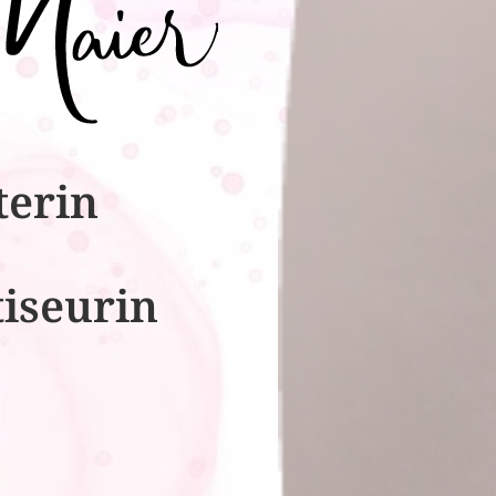
terin
tiseurin