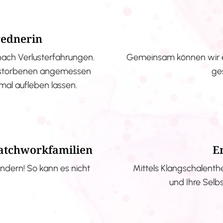
rednerin
nach Verlusterfahrungen.
Gemeinsam können wir e
erstorbenen angemessen
ge
nmal aufleben lassen.
Patchworkfamilien
E
ndern! So kann es nicht
Mittels Klangschalenth
und Ihre Selb