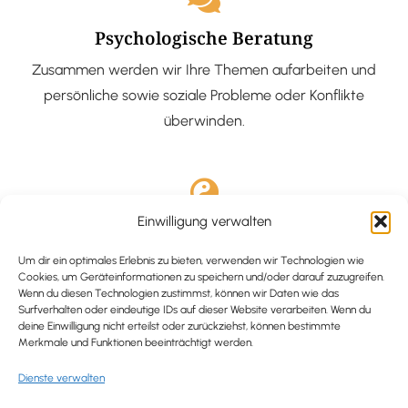
Psychologische Beratung
Zusammen werden wir Ihre Themen aufarbeiten und
persönliche sowie soziale Probleme oder Konflikte
überwinden.
Einwilligung verwalten
Ausgebildete Hypnotiseurin
Hypnose-Coaching ist eine bewährte Methode, um tief
Um dir ein optimales Erlebnis zu bieten, verwenden wir Technologien wie
Cookies, um Geräteinformationen zu speichern und/oder darauf zuzugreifen.
verankerte Probleme zu lösen und positive
Wenn du diesen Technologien zustimmst, können wir Daten wie das
Surfverhalten oder eindeutige IDs auf dieser Website verarbeiten. Wenn du
Veränderungen in deinem Leben zu bewirken.
deine Einwilligung nicht erteilst oder zurückziehst, können bestimmte
Merkmale und Funktionen beeinträchtigt werden.
Dienste verwalten