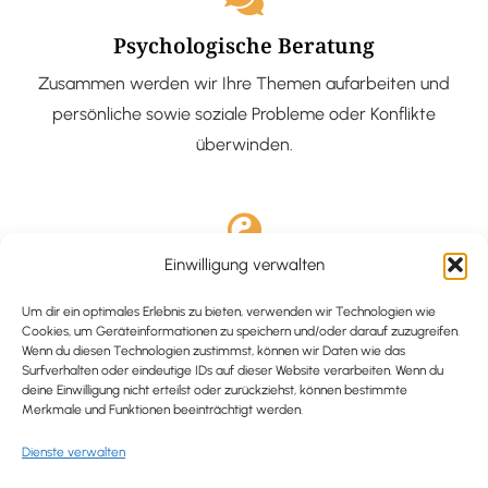
Psychologische Beratung
Zusammen werden wir Ihre Themen aufarbeiten und
persönliche sowie soziale Probleme oder Konflikte
überwinden.
Einwilligung verwalten
Ausgebildete Hypnotiseurin
Hypnose-Coaching ist eine bewährte Methode, um tief
Um dir ein optimales Erlebnis zu bieten, verwenden wir Technologien wie
Cookies, um Geräteinformationen zu speichern und/oder darauf zuzugreifen.
verankerte Probleme zu lösen und positive
Wenn du diesen Technologien zustimmst, können wir Daten wie das
Surfverhalten oder eindeutige IDs auf dieser Website verarbeiten. Wenn du
Veränderungen in deinem Leben zu bewirken.
deine Einwilligung nicht erteilst oder zurückziehst, können bestimmte
Merkmale und Funktionen beeinträchtigt werden.
Dienste verwalten