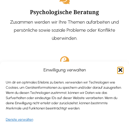
Psychologische Beratung
Zusammen werden wir Ihre Themen aufarbeiten und
persönliche sowie soziale Probleme oder Konflikte
überwinden.
Einwilligung verwalten
Ausgebildete Hypnotiseurin
Hypnose-Coaching ist eine bewährte Methode, um tief
Um dir ein optimales Erlebnis zu bieten, verwenden wir Technologien wie
Cookies, um Geräteinformationen zu speichern und/oder darauf zuzugreifen.
verankerte Probleme zu lösen und positive
Wenn du diesen Technologien zustimmst, können wir Daten wie das
Surfverhalten oder eindeutige IDs auf dieser Website verarbeiten. Wenn du
Veränderungen in deinem Leben zu bewirken.
deine Einwilligung nicht erteilst oder zurückziehst, können bestimmte
Merkmale und Funktionen beeinträchtigt werden.
Dienste verwalten