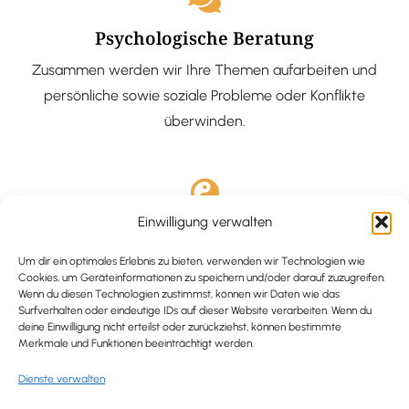
Psychologische Beratung
Zusammen werden wir Ihre Themen aufarbeiten und
persönliche sowie soziale Probleme oder Konflikte
überwinden.
Einwilligung verwalten
Ausgebildete Hypnotiseurin
Hypnose-Coaching ist eine bewährte Methode, um tief
Um dir ein optimales Erlebnis zu bieten, verwenden wir Technologien wie
Cookies, um Geräteinformationen zu speichern und/oder darauf zuzugreifen.
verankerte Probleme zu lösen und positive
Wenn du diesen Technologien zustimmst, können wir Daten wie das
Surfverhalten oder eindeutige IDs auf dieser Website verarbeiten. Wenn du
Veränderungen in deinem Leben zu bewirken.
deine Einwilligung nicht erteilst oder zurückziehst, können bestimmte
Merkmale und Funktionen beeinträchtigt werden.
Dienste verwalten