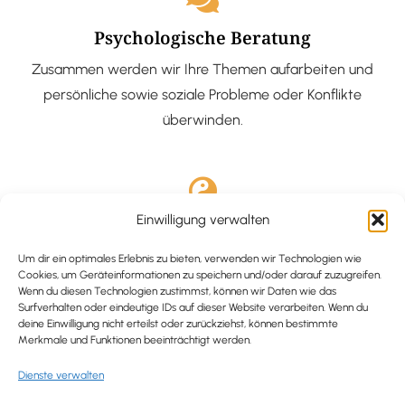
Psychologische Beratung
Zusammen werden wir Ihre Themen aufarbeiten und
persönliche sowie soziale Probleme oder Konflikte
überwinden.
Einwilligung verwalten
Ausgebildete Hypnotiseurin
Hypnose-Coaching ist eine bewährte Methode, um tief
Um dir ein optimales Erlebnis zu bieten, verwenden wir Technologien wie
Cookies, um Geräteinformationen zu speichern und/oder darauf zuzugreifen.
verankerte Probleme zu lösen und positive
Wenn du diesen Technologien zustimmst, können wir Daten wie das
Surfverhalten oder eindeutige IDs auf dieser Website verarbeiten. Wenn du
Veränderungen in deinem Leben zu bewirken.
deine Einwilligung nicht erteilst oder zurückziehst, können bestimmte
Merkmale und Funktionen beeinträchtigt werden.
Dienste verwalten