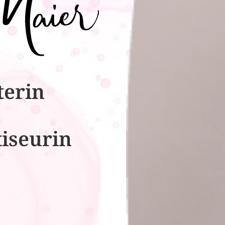
terin
tiseurin