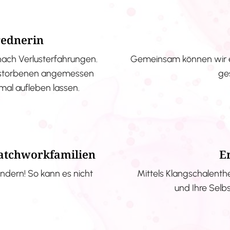
rednerin
nach Verlusterfahrungen.
Gemeinsam können wir e
erstorbenen angemessen
ge
nmal aufleben lassen.
Patchworkfamilien
E
ndern! So kann es nicht
Mittels Klangschalenth
und Ihre Selb