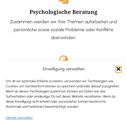
Psychologische Beratung
Zusammen werden wir Ihre Themen aufarbeiten und
persönliche sowie soziale Probleme oder Konflikte
überwinden.
Einwilligung verwalten
Ausgebildete Hypnotiseurin
Hypnose-Coaching ist eine bewährte Methode, um tief
Um dir ein optimales Erlebnis zu bieten, verwenden wir Technologien wie
Cookies, um Geräteinformationen zu speichern und/oder darauf zuzugreifen.
verankerte Probleme zu lösen und positive
Wenn du diesen Technologien zustimmst, können wir Daten wie das
Surfverhalten oder eindeutige IDs auf dieser Website verarbeiten. Wenn du
Veränderungen in deinem Leben zu bewirken.
deine Einwilligung nicht erteilst oder zurückziehst, können bestimmte
Merkmale und Funktionen beeinträchtigt werden.
Dienste verwalten