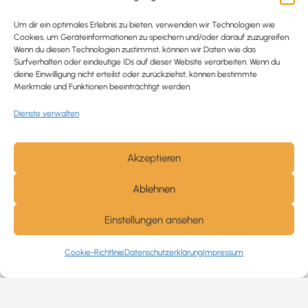
Um dir ein optimales Erlebnis zu bieten, verwenden wir Technologien wie
Ausgebildete Hypnotiseurin
Cookies, um Geräteinformationen zu speichern und/oder darauf zuzugreifen.
Wenn du diesen Technologien zustimmst, können wir Daten wie das
Hypnose-Coaching ist eine bewährte Methode, um tief
Surfverhalten oder eindeutige IDs auf dieser Website verarbeiten. Wenn du
verankerte Probleme zu lösen und positive
deine Einwilligung nicht erteilst oder zurückziehst, können bestimmte
Merkmale und Funktionen beeinträchtigt werden.
Veränderungen in deinem Leben zu bewirken.
Dienste verwalten
Akzeptieren
Trauerbegleitung / Trauerrednerin
Ablehnen
Ich begleite und unterstütze trauernde Menschen nach
Verlusterfahrungen. In einer würdevollen Grabrede
Einstellungen ansehen
werde ich den Verstorbenen angemessen ehren und ihn
in seiner Einzigartigkeit noch einmal aufleben lassen.
Cookie-Richtlinie
Datenschutzerklärung
Impressum