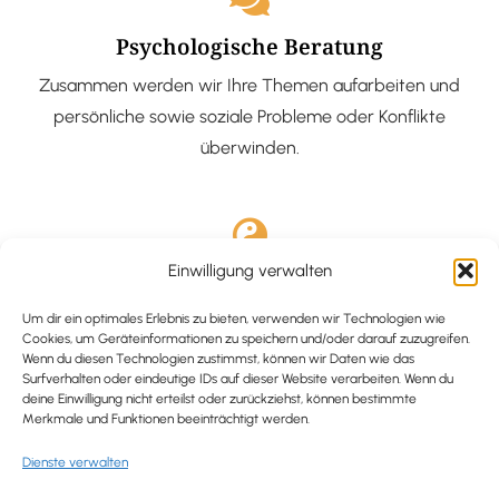
Psychologische Beratung
Zusammen werden wir Ihre Themen aufarbeiten und
persönliche sowie soziale Probleme oder Konflikte
überwinden.
Einwilligung verwalten
Ausgebildete Hypnotiseurin
Hypnose-Coaching ist eine bewährte Methode, um tief
Um dir ein optimales Erlebnis zu bieten, verwenden wir Technologien wie
Cookies, um Geräteinformationen zu speichern und/oder darauf zuzugreifen.
verankerte Probleme zu lösen und positive
Wenn du diesen Technologien zustimmst, können wir Daten wie das
Surfverhalten oder eindeutige IDs auf dieser Website verarbeiten. Wenn du
Veränderungen in deinem Leben zu bewirken.
deine Einwilligung nicht erteilst oder zurückziehst, können bestimmte
Merkmale und Funktionen beeinträchtigt werden.
Dienste verwalten