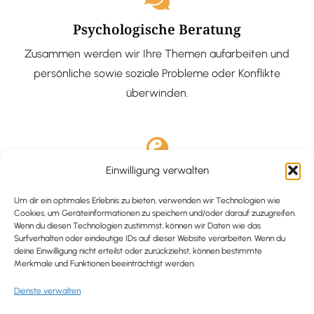
Psychologische Beratung
Zusammen werden wir Ihre Themen aufarbeiten und
persönliche sowie soziale Probleme oder Konflikte
überwinden.
Einwilligung verwalten
Ausgebildete Hypnotiseurin
Hypnose-Coaching ist eine bewährte Methode, um tief
Um dir ein optimales Erlebnis zu bieten, verwenden wir Technologien wie
Cookies, um Geräteinformationen zu speichern und/oder darauf zuzugreifen.
verankerte Probleme zu lösen und positive
Wenn du diesen Technologien zustimmst, können wir Daten wie das
Surfverhalten oder eindeutige IDs auf dieser Website verarbeiten. Wenn du
Veränderungen in deinem Leben zu bewirken.
deine Einwilligung nicht erteilst oder zurückziehst, können bestimmte
Merkmale und Funktionen beeinträchtigt werden.
Dienste verwalten