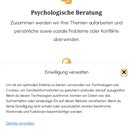
Psychologische Beratung
Zusammen werden wir Ihre Themen aufarbeiten und
persönliche sowie soziale Probleme oder Konflikte
überwinden.
Einwilligung verwalten
Ausgebildete Hypnotiseurin
Hypnose-Coaching ist eine bewährte Methode, um tief
Um dir ein optimales Erlebnis zu bieten, verwenden wir Technologien wie
Cookies, um Geräteinformationen zu speichern und/oder darauf zuzugreifen.
verankerte Probleme zu lösen und positive
Wenn du diesen Technologien zustimmst, können wir Daten wie das
Surfverhalten oder eindeutige IDs auf dieser Website verarbeiten. Wenn du
Veränderungen in deinem Leben zu bewirken.
deine Einwilligung nicht erteilst oder zurückziehst, können bestimmte
Merkmale und Funktionen beeinträchtigt werden.
Dienste verwalten