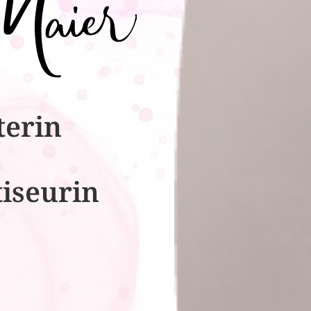
terin
tiseurin