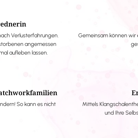
rednerin
nach Verlusterfahrungen.
Gemeinsam können wir e
erstorbenen angemessen
ge
nmal aufleben lassen.
Patchworkfamilien
E
ndern! So kann es nicht
Mittels Klangschalenth
und Ihre Selb