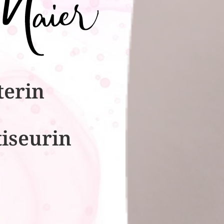
terin
tiseurin