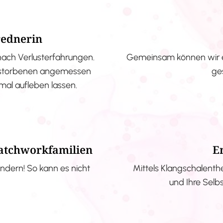
rednerin
nach Verlusterfahrungen.
Gemeinsam können wir e
erstorbenen angemessen
ge
nmal aufleben lassen.
Patchworkfamilien
E
ndern! So kann es nicht
Mittels Klangschalenth
und Ihre Selb