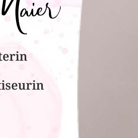
terin
tiseurin