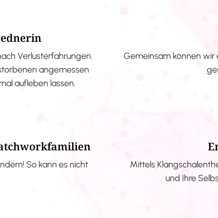
rednerin
nach Verlusterfahrungen.
Gemeinsam können wir e
erstorbenen angemessen
ge
nmal aufleben lassen.
Patchworkfamilien
E
ndern! So kann es nicht
Mittels Klangschalenth
und Ihre Selb