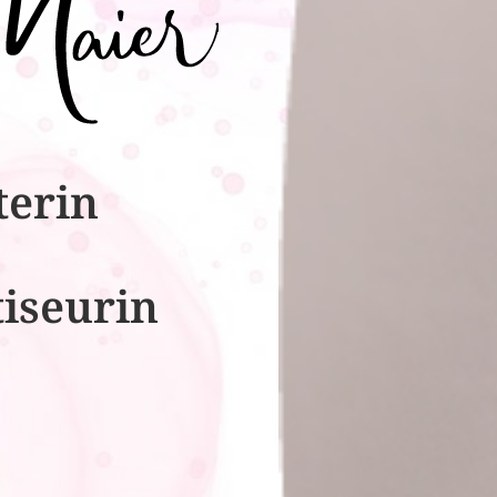
terin
tiseurin