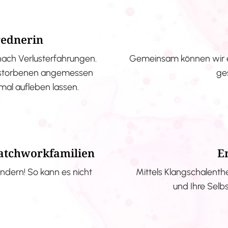
rednerin
nach Verlusterfahrungen.
Gemeinsam können wir e
erstorbenen angemessen
ge
nmal aufleben lassen.
Patchworkfamilien
E
ndern! So kann es nicht
Mittels Klangschalenth
und Ihre Selb