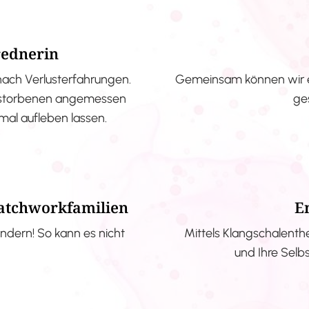
rednerin
nach Verlusterfahrungen.
Gemeinsam können wir e
erstorbenen angemessen
ge
nmal aufleben lassen.
Patchworkfamilien
E
ndern! So kann es nicht
Mittels Klangschalenth
und Ihre Selb