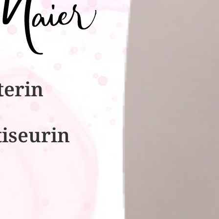
terin
tiseurin