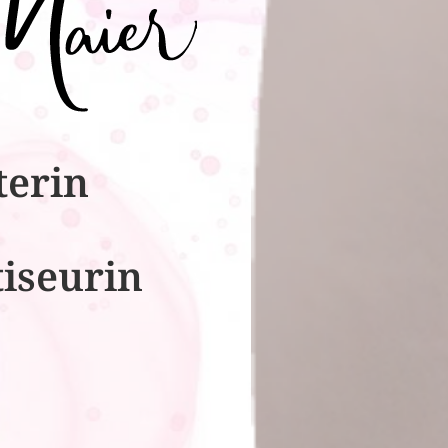
terin
tiseurin