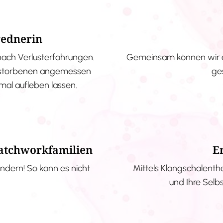
rednerin
nach Verlusterfahrungen.
Gemeinsam können wir e
erstorbenen angemessen
ge
nmal aufleben lassen.
Patchworkfamilien
E
ndern! So kann es nicht
Mittels Klangschalenth
und Ihre Selb