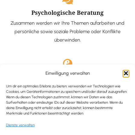
Psychologische Beratung
Zusammen werden wir Ihre Themen aufarbeiten und
persönliche sowie soziale Probleme oder Konflikte
überwinden.
Einwilligung verwalten
Ausgebildete Hypnotiseurin
Hypnose-Coaching ist eine bewährte Methode, um tief
Um dir ein optimales Erlebnis zu bieten, verwenden wir Technologien wie
Cookies, um Geräteinformationen zu speichern und/oder darauf zuzugreifen.
verankerte Probleme zu lösen und positive
Wenn du diesen Technologien zustimmst, können wir Daten wie das
Surfverhalten oder eindeutige IDs auf dieser Website verarbeiten. Wenn du
Veränderungen in deinem Leben zu bewirken.
deine Einwilligung nicht erteilst oder zurückziehst, können bestimmte
Merkmale und Funktionen beeinträchtigt werden.
Dienste verwalten