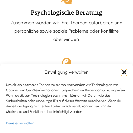
Psychologische Beratung
Zusammen werden wir Ihre Themen aufarbeiten und
persönliche sowie soziale Probleme oder Konflikte
überwinden.
Einwilligung verwalten
Ausgebildete Hypnotiseurin
Hypnose-Coaching ist eine bewährte Methode, um tief
Um dir ein optimales Erlebnis zu bieten, verwenden wir Technologien wie
Cookies, um Geräteinformationen zu speichern und/oder darauf zuzugreifen.
verankerte Probleme zu lösen und positive
Wenn du diesen Technologien zustimmst, können wir Daten wie das
Surfverhalten oder eindeutige IDs auf dieser Website verarbeiten. Wenn du
Veränderungen in deinem Leben zu bewirken.
deine Einwilligung nicht erteilst oder zurückziehst, können bestimmte
Merkmale und Funktionen beeinträchtigt werden.
Dienste verwalten