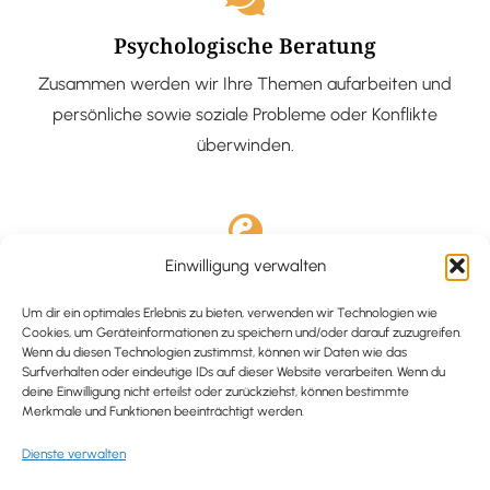
Psychologische Beratung
Zusammen werden wir Ihre Themen aufarbeiten und
persönliche sowie soziale Probleme oder Konflikte
überwinden.
Einwilligung verwalten
Ausgebildete Hypnotiseurin
Hypnose-Coaching ist eine bewährte Methode, um tief
Um dir ein optimales Erlebnis zu bieten, verwenden wir Technologien wie
Cookies, um Geräteinformationen zu speichern und/oder darauf zuzugreifen.
verankerte Probleme zu lösen und positive
Wenn du diesen Technologien zustimmst, können wir Daten wie das
Surfverhalten oder eindeutige IDs auf dieser Website verarbeiten. Wenn du
Veränderungen in deinem Leben zu bewirken.
deine Einwilligung nicht erteilst oder zurückziehst, können bestimmte
Merkmale und Funktionen beeinträchtigt werden.
Dienste verwalten