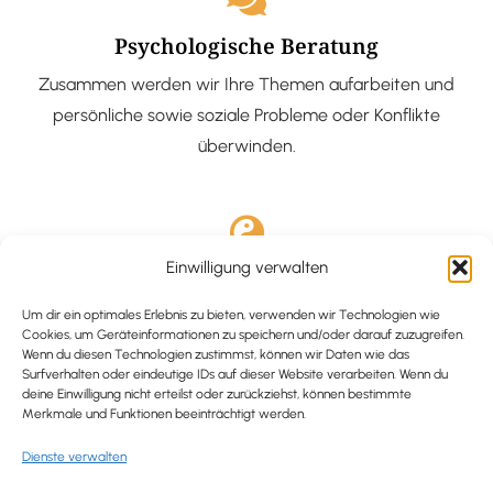
Psychologische Beratung
Zusammen werden wir Ihre Themen aufarbeiten und
persönliche sowie soziale Probleme oder Konflikte
überwinden.
Einwilligung verwalten
Ausgebildete Hypnotiseurin
Hypnose-Coaching ist eine bewährte Methode, um tief
Um dir ein optimales Erlebnis zu bieten, verwenden wir Technologien wie
Cookies, um Geräteinformationen zu speichern und/oder darauf zuzugreifen.
verankerte Probleme zu lösen und positive
Wenn du diesen Technologien zustimmst, können wir Daten wie das
Surfverhalten oder eindeutige IDs auf dieser Website verarbeiten. Wenn du
Veränderungen in deinem Leben zu bewirken.
deine Einwilligung nicht erteilst oder zurückziehst, können bestimmte
Merkmale und Funktionen beeinträchtigt werden.
Dienste verwalten