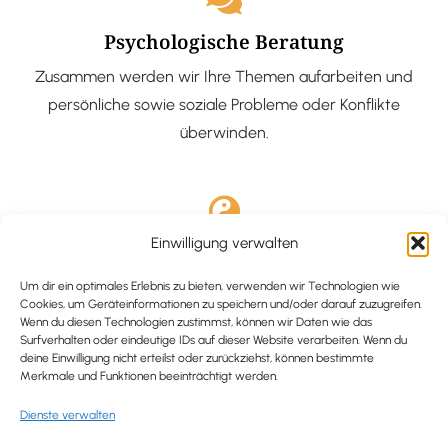
Psychologische Beratung
Zusammen werden wir Ihre Themen aufarbeiten und
persönliche sowie soziale Probleme oder Konflikte
überwinden.
Einwilligung verwalten
Ausgebildete Hypnotiseurin
Hypnose-Coaching ist eine bewährte Methode, um tief
Um dir ein optimales Erlebnis zu bieten, verwenden wir Technologien wie
Cookies, um Geräteinformationen zu speichern und/oder darauf zuzugreifen.
verankerte Probleme zu lösen und positive
Wenn du diesen Technologien zustimmst, können wir Daten wie das
Surfverhalten oder eindeutige IDs auf dieser Website verarbeiten. Wenn du
Veränderungen in deinem Leben zu bewirken.
deine Einwilligung nicht erteilst oder zurückziehst, können bestimmte
Merkmale und Funktionen beeinträchtigt werden.
Dienste verwalten