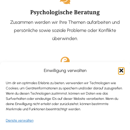
Psychologische Beratung
Zusammen werden wir Ihre Themen aufarbeiten und
persönliche sowie soziale Probleme oder Konflikte
überwinden.
Einwilligung verwalten
Ausgebildete Hypnotiseurin
Hypnose-Coaching ist eine bewährte Methode, um tief
Um dir ein optimales Erlebnis zu bieten, verwenden wir Technologien wie
Cookies, um Geräteinformationen zu speichern und/oder darauf zuzugreifen.
verankerte Probleme zu lösen und positive
Wenn du diesen Technologien zustimmst, können wir Daten wie das
Surfverhalten oder eindeutige IDs auf dieser Website verarbeiten. Wenn du
Veränderungen in deinem Leben zu bewirken.
deine Einwilligung nicht erteilst oder zurückziehst, können bestimmte
Merkmale und Funktionen beeinträchtigt werden.
Dienste verwalten