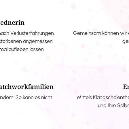
rednerin
nach Verlusterfahrungen.
Gemeinsam können wir e
erstorbenen angemessen
ge
nmal aufleben lassen.
Patchworkfamilien
E
ndern! So kann es nicht
Mittels Klangschalenth
und Ihre Selb