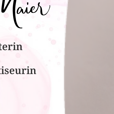
terin
tiseurin