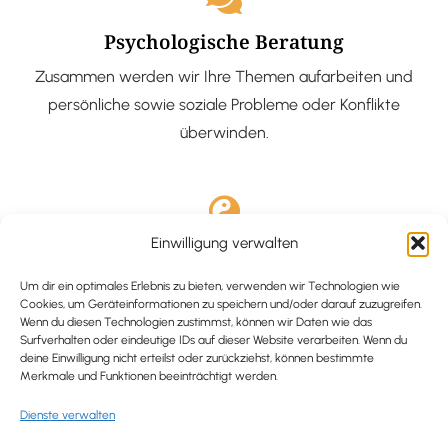
Psychologische Beratung
Zusammen werden wir Ihre Themen aufarbeiten und
persönliche sowie soziale Probleme oder Konflikte
überwinden.
Einwilligung verwalten
Ausgebildete Hypnotiseurin
Hypnose-Coaching ist eine bewährte Methode, um tief
Um dir ein optimales Erlebnis zu bieten, verwenden wir Technologien wie
Cookies, um Geräteinformationen zu speichern und/oder darauf zuzugreifen.
verankerte Probleme zu lösen und positive
Wenn du diesen Technologien zustimmst, können wir Daten wie das
Surfverhalten oder eindeutige IDs auf dieser Website verarbeiten. Wenn du
Veränderungen in deinem Leben zu bewirken.
deine Einwilligung nicht erteilst oder zurückziehst, können bestimmte
Merkmale und Funktionen beeinträchtigt werden.
Dienste verwalten