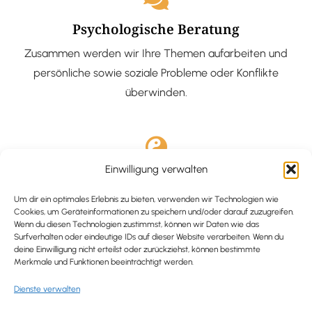
Psychologische Beratung
Zusammen werden wir Ihre Themen aufarbeiten und
persönliche sowie soziale Probleme oder Konflikte
überwinden.
Einwilligung verwalten
Ausgebildete Hypnotiseurin
Hypnose-Coaching ist eine bewährte Methode, um tief
Um dir ein optimales Erlebnis zu bieten, verwenden wir Technologien wie
Cookies, um Geräteinformationen zu speichern und/oder darauf zuzugreifen.
verankerte Probleme zu lösen und positive
Wenn du diesen Technologien zustimmst, können wir Daten wie das
Surfverhalten oder eindeutige IDs auf dieser Website verarbeiten. Wenn du
Veränderungen in deinem Leben zu bewirken.
deine Einwilligung nicht erteilst oder zurückziehst, können bestimmte
Merkmale und Funktionen beeinträchtigt werden.
Dienste verwalten