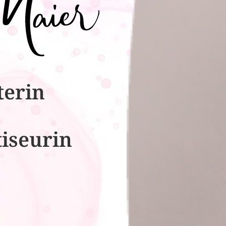
terin
tiseurin