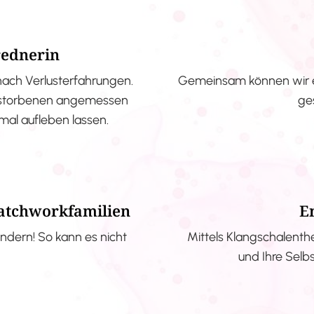
rednerin
nach Verlusterfahrungen.
Gemeinsam können wir e
erstorbenen angemessen
ge
nmal aufleben lassen.
Patchworkfamilien
E
ndern! So kann es nicht
Mittels Klangschalenth
und Ihre Selb