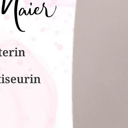
terin
tiseurin