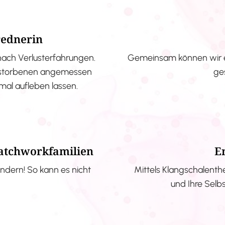
rednerin
nach Verlusterfahrungen.
Gemeinsam können wir e
erstorbenen angemessen
ge
nmal aufleben lassen.
Patchworkfamilien
E
ndern! So kann es nicht
Mittels Klangschalenth
und Ihre Selb