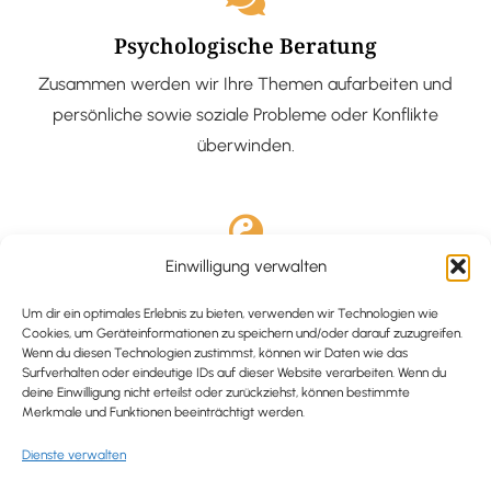
Psychologische Beratung
Zusammen werden wir Ihre Themen aufarbeiten und
persönliche sowie soziale Probleme oder Konflikte
überwinden.
Einwilligung verwalten
Ausgebildete Hypnotiseurin
Hypnose-Coaching ist eine bewährte Methode, um tief
Um dir ein optimales Erlebnis zu bieten, verwenden wir Technologien wie
Cookies, um Geräteinformationen zu speichern und/oder darauf zuzugreifen.
verankerte Probleme zu lösen und positive
Wenn du diesen Technologien zustimmst, können wir Daten wie das
Surfverhalten oder eindeutige IDs auf dieser Website verarbeiten. Wenn du
Veränderungen in deinem Leben zu bewirken.
deine Einwilligung nicht erteilst oder zurückziehst, können bestimmte
Merkmale und Funktionen beeinträchtigt werden.
Dienste verwalten