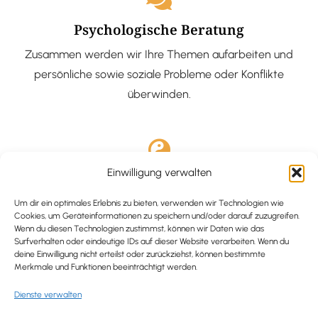
Psychologische Beratung
Zusammen werden wir Ihre Themen aufarbeiten und
persönliche sowie soziale Probleme oder Konflikte
überwinden.
Einwilligung verwalten
Ausgebildete Hypnotiseurin
Hypnose-Coaching ist eine bewährte Methode, um tief
Um dir ein optimales Erlebnis zu bieten, verwenden wir Technologien wie
Cookies, um Geräteinformationen zu speichern und/oder darauf zuzugreifen.
verankerte Probleme zu lösen und positive
Wenn du diesen Technologien zustimmst, können wir Daten wie das
Surfverhalten oder eindeutige IDs auf dieser Website verarbeiten. Wenn du
Veränderungen in deinem Leben zu bewirken.
deine Einwilligung nicht erteilst oder zurückziehst, können bestimmte
Merkmale und Funktionen beeinträchtigt werden.
Dienste verwalten