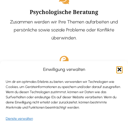
Psychologische Beratung
Zusammen werden wir Ihre Themen aufarbeiten und
persönliche sowie soziale Probleme oder Konflikte
überwinden.
Einwilligung verwalten
Ausgebildete Hypnotiseurin
Hypnose-Coaching ist eine bewährte Methode, um tief
Um dir ein optimales Erlebnis zu bieten, verwenden wir Technologien wie
Cookies, um Geräteinformationen zu speichern und/oder darauf zuzugreifen.
verankerte Probleme zu lösen und positive
Wenn du diesen Technologien zustimmst, können wir Daten wie das
Surfverhalten oder eindeutige IDs auf dieser Website verarbeiten. Wenn du
Veränderungen in deinem Leben zu bewirken.
deine Einwilligung nicht erteilst oder zurückziehst, können bestimmte
Merkmale und Funktionen beeinträchtigt werden.
Dienste verwalten