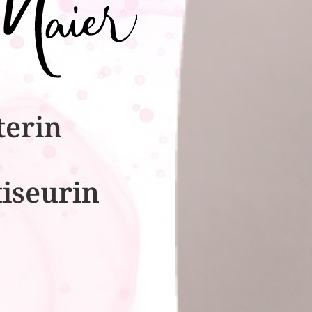
terin
tiseurin