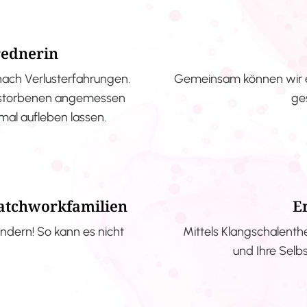
rednerin
nach Verlusterfahrungen.
Gemeinsam können wir e
erstorbenen angemessen
ge
nmal aufleben lassen.
Patchworkfamilien
E
ndern! So kann es nicht
Mittels Klangschalenth
und Ihre Selb