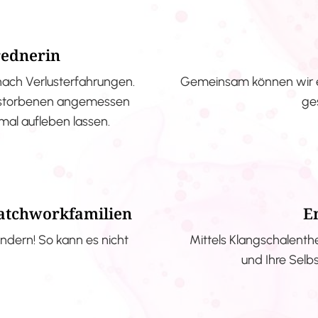
rednerin
nach Verlusterfahrungen.
Gemeinsam können wir e
erstorbenen angemessen
ge
nmal aufleben lassen.
Patchworkfamilien
E
ndern! So kann es nicht
Mittels Klangschalenth
und Ihre Selb