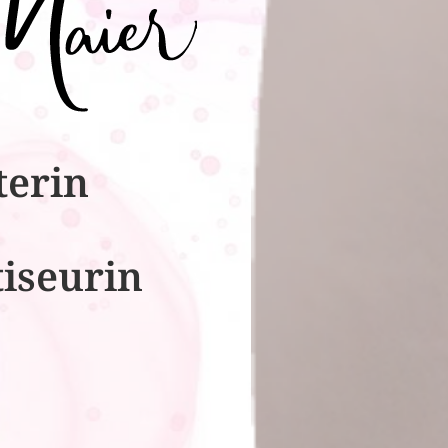
terin
tiseurin