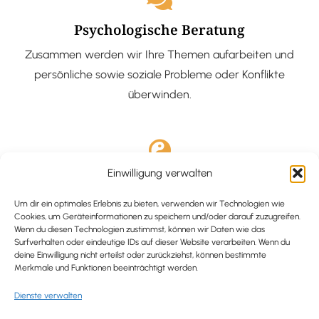
Psychologische Beratung
Zusammen werden wir Ihre Themen aufarbeiten und
persönliche sowie soziale Probleme oder Konflikte
überwinden.
Einwilligung verwalten
Ausgebildete Hypnotiseurin
Hypnose-Coaching ist eine bewährte Methode, um tief
Um dir ein optimales Erlebnis zu bieten, verwenden wir Technologien wie
Cookies, um Geräteinformationen zu speichern und/oder darauf zuzugreifen.
verankerte Probleme zu lösen und positive
Wenn du diesen Technologien zustimmst, können wir Daten wie das
Surfverhalten oder eindeutige IDs auf dieser Website verarbeiten. Wenn du
Veränderungen in deinem Leben zu bewirken.
deine Einwilligung nicht erteilst oder zurückziehst, können bestimmte
Merkmale und Funktionen beeinträchtigt werden.
Dienste verwalten