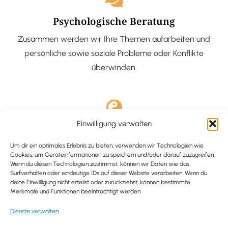
Psychologische Beratung
Zusammen werden wir Ihre Themen aufarbeiten und
persönliche sowie soziale Probleme oder Konflikte
überwinden.
Einwilligung verwalten
Ausgebildete Hypnotiseurin
Hypnose-Coaching ist eine bewährte Methode, um tief
Um dir ein optimales Erlebnis zu bieten, verwenden wir Technologien wie
Cookies, um Geräteinformationen zu speichern und/oder darauf zuzugreifen.
verankerte Probleme zu lösen und positive
Wenn du diesen Technologien zustimmst, können wir Daten wie das
Surfverhalten oder eindeutige IDs auf dieser Website verarbeiten. Wenn du
Veränderungen in deinem Leben zu bewirken.
deine Einwilligung nicht erteilst oder zurückziehst, können bestimmte
Merkmale und Funktionen beeinträchtigt werden.
Dienste verwalten