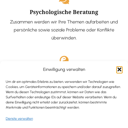
Psychologische Beratung
Zusammen werden wir Ihre Themen aufarbeiten und
persönliche sowie soziale Probleme oder Konflikte
überwinden.
Einwilligung verwalten
Ausgebildete Hypnotiseurin
Hypnose-Coaching ist eine bewährte Methode, um tief
Um dir ein optimales Erlebnis zu bieten, verwenden wir Technologien wie
Cookies, um Geräteinformationen zu speichern und/oder darauf zuzugreifen.
verankerte Probleme zu lösen und positive
Wenn du diesen Technologien zustimmst, können wir Daten wie das
Surfverhalten oder eindeutige IDs auf dieser Website verarbeiten. Wenn du
Veränderungen in deinem Leben zu bewirken.
deine Einwilligung nicht erteilst oder zurückziehst, können bestimmte
Merkmale und Funktionen beeinträchtigt werden.
Dienste verwalten