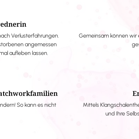
rednerin
nach Verlusterfahrungen.
Gemeinsam können wir e
erstorbenen angemessen
ge
nmal aufleben lassen.
Patchworkfamilien
E
ndern! So kann es nicht
Mittels Klangschalenth
und Ihre Selb