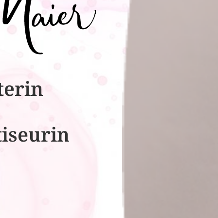
terin
tiseurin