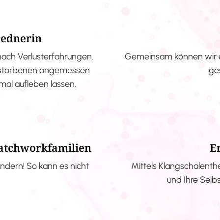
rednerin
nach Verlusterfahrungen.
Gemeinsam können wir e
erstorbenen angemessen
ge
nmal aufleben lassen.
Patchworkfamilien
E
ndern! So kann es nicht
Mittels Klangschalenth
und Ihre Selb