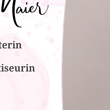
terin
tiseurin