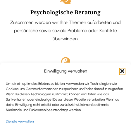
Psychologische Beratung
Zusammen werden wir Ihre Themen aufarbeiten und
persönliche sowie soziale Probleme oder Konflikte
überwinden.
Einwilligung verwalten
Ausgebildete Hypnotiseurin
Hypnose-Coaching ist eine bewährte Methode, um tief
Um dir ein optimales Erlebnis zu bieten, verwenden wir Technologien wie
Cookies, um Geräteinformationen zu speichern und/oder darauf zuzugreifen.
verankerte Probleme zu lösen und positive
Wenn du diesen Technologien zustimmst, können wir Daten wie das
Surfverhalten oder eindeutige IDs auf dieser Website verarbeiten. Wenn du
Veränderungen in deinem Leben zu bewirken.
deine Einwilligung nicht erteilst oder zurückziehst, können bestimmte
Merkmale und Funktionen beeinträchtigt werden.
Dienste verwalten