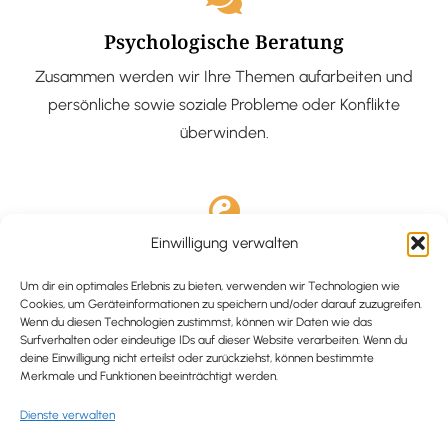
Psychologische Beratung
Zusammen werden wir Ihre Themen aufarbeiten und
persönliche sowie soziale Probleme oder Konflikte
überwinden.
Einwilligung verwalten
Ausgebildete Hypnotiseurin
Hypnose-Coaching ist eine bewährte Methode, um tief
Um dir ein optimales Erlebnis zu bieten, verwenden wir Technologien wie
Cookies, um Geräteinformationen zu speichern und/oder darauf zuzugreifen.
verankerte Probleme zu lösen und positive
Wenn du diesen Technologien zustimmst, können wir Daten wie das
Surfverhalten oder eindeutige IDs auf dieser Website verarbeiten. Wenn du
Veränderungen in deinem Leben zu bewirken.
deine Einwilligung nicht erteilst oder zurückziehst, können bestimmte
Merkmale und Funktionen beeinträchtigt werden.
Dienste verwalten