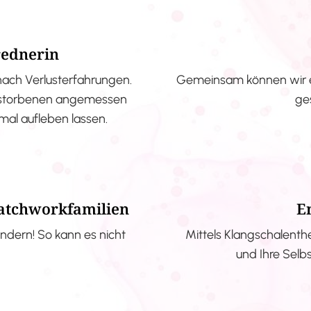
rednerin
nach Verlusterfahrungen.
Gemeinsam können wir e
erstorbenen angemessen
ge
nmal aufleben lassen.
Patchworkfamilien
E
ndern! So kann es nicht
Mittels Klangschalenth
und Ihre Selb