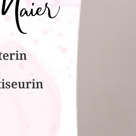
terin
tiseurin