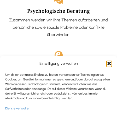
Psychologische Beratung
Zusammen werden wir Ihre Themen aufarbeiten und
persönliche sowie soziale Probleme oder Konflikte
überwinden.
Einwilligung verwalten
Ausgebildete Hypnotiseurin
Hypnose-Coaching ist eine bewährte Methode, um tief
Um dir ein optimales Erlebnis zu bieten, verwenden wir Technologien wie
Cookies, um Geräteinformationen zu speichern und/oder darauf zuzugreifen.
verankerte Probleme zu lösen und positive
Wenn du diesen Technologien zustimmst, können wir Daten wie das
Surfverhalten oder eindeutige IDs auf dieser Website verarbeiten. Wenn du
Veränderungen in deinem Leben zu bewirken.
deine Einwilligung nicht erteilst oder zurückziehst, können bestimmte
Merkmale und Funktionen beeinträchtigt werden.
Dienste verwalten