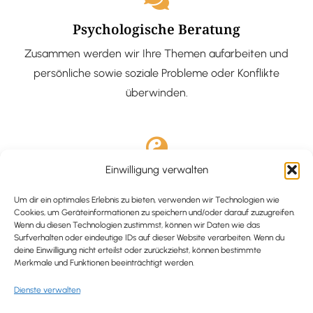
Psychologische Beratung
Zusammen werden wir Ihre Themen aufarbeiten und
persönliche sowie soziale Probleme oder Konflikte
überwinden.
Einwilligung verwalten
Ausgebildete Hypnotiseurin
Hypnose-Coaching ist eine bewährte Methode, um tief
Um dir ein optimales Erlebnis zu bieten, verwenden wir Technologien wie
Cookies, um Geräteinformationen zu speichern und/oder darauf zuzugreifen.
verankerte Probleme zu lösen und positive
Wenn du diesen Technologien zustimmst, können wir Daten wie das
Surfverhalten oder eindeutige IDs auf dieser Website verarbeiten. Wenn du
Veränderungen in deinem Leben zu bewirken.
deine Einwilligung nicht erteilst oder zurückziehst, können bestimmte
Merkmale und Funktionen beeinträchtigt werden.
Dienste verwalten