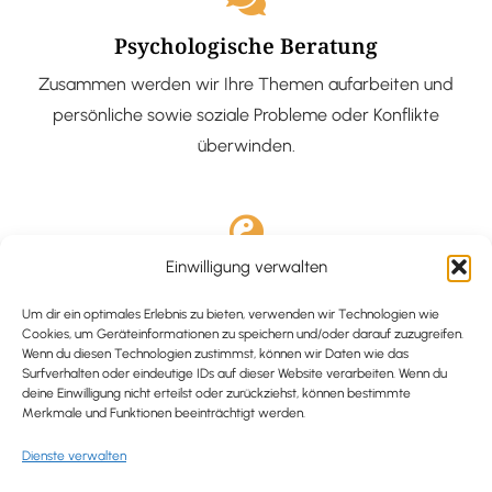
Psychologische Beratung
Zusammen werden wir Ihre Themen aufarbeiten und
persönliche sowie soziale Probleme oder Konflikte
überwinden.
Einwilligung verwalten
Ausgebildete Hypnotiseurin
Hypnose-Coaching ist eine bewährte Methode, um tief
Um dir ein optimales Erlebnis zu bieten, verwenden wir Technologien wie
Cookies, um Geräteinformationen zu speichern und/oder darauf zuzugreifen.
verankerte Probleme zu lösen und positive
Wenn du diesen Technologien zustimmst, können wir Daten wie das
Surfverhalten oder eindeutige IDs auf dieser Website verarbeiten. Wenn du
Veränderungen in deinem Leben zu bewirken.
deine Einwilligung nicht erteilst oder zurückziehst, können bestimmte
Merkmale und Funktionen beeinträchtigt werden.
Dienste verwalten