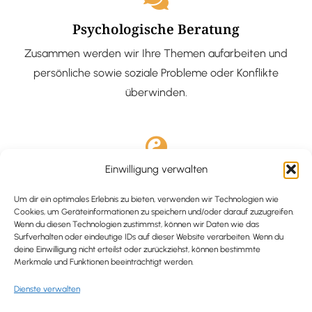
Psychologische Beratung
Zusammen werden wir Ihre Themen aufarbeiten und
persönliche sowie soziale Probleme oder Konflikte
überwinden.
Einwilligung verwalten
Ausgebildete Hypnotiseurin
Hypnose-Coaching ist eine bewährte Methode, um tief
Um dir ein optimales Erlebnis zu bieten, verwenden wir Technologien wie
Cookies, um Geräteinformationen zu speichern und/oder darauf zuzugreifen.
verankerte Probleme zu lösen und positive
Wenn du diesen Technologien zustimmst, können wir Daten wie das
Surfverhalten oder eindeutige IDs auf dieser Website verarbeiten. Wenn du
Veränderungen in deinem Leben zu bewirken.
deine Einwilligung nicht erteilst oder zurückziehst, können bestimmte
Merkmale und Funktionen beeinträchtigt werden.
Dienste verwalten