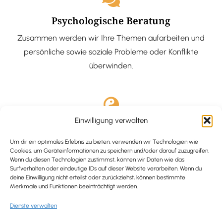
Psychologische Beratung
Zusammen werden wir Ihre Themen aufarbeiten und
persönliche sowie soziale Probleme oder Konflikte
überwinden.
Einwilligung verwalten
Ausgebildete Hypnotiseurin
Hypnose-Coaching ist eine bewährte Methode, um tief
Um dir ein optimales Erlebnis zu bieten, verwenden wir Technologien wie
Cookies, um Geräteinformationen zu speichern und/oder darauf zuzugreifen.
verankerte Probleme zu lösen und positive
Wenn du diesen Technologien zustimmst, können wir Daten wie das
Surfverhalten oder eindeutige IDs auf dieser Website verarbeiten. Wenn du
Veränderungen in deinem Leben zu bewirken.
deine Einwilligung nicht erteilst oder zurückziehst, können bestimmte
Merkmale und Funktionen beeinträchtigt werden.
Dienste verwalten