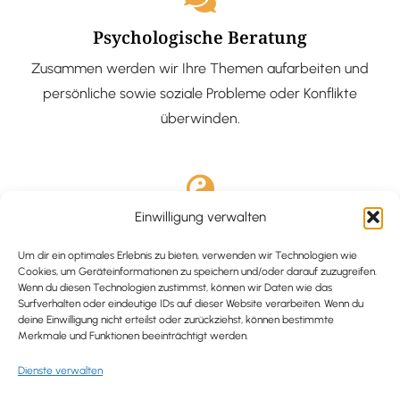
Psychologische Beratung
Zusammen werden wir Ihre Themen aufarbeiten und
persönliche sowie soziale Probleme oder Konflikte
überwinden.
Einwilligung verwalten
Ausgebildete Hypnotiseurin
Hypnose-Coaching ist eine bewährte Methode, um tief
Um dir ein optimales Erlebnis zu bieten, verwenden wir Technologien wie
Cookies, um Geräteinformationen zu speichern und/oder darauf zuzugreifen.
verankerte Probleme zu lösen und positive
Wenn du diesen Technologien zustimmst, können wir Daten wie das
Surfverhalten oder eindeutige IDs auf dieser Website verarbeiten. Wenn du
Veränderungen in deinem Leben zu bewirken.
deine Einwilligung nicht erteilst oder zurückziehst, können bestimmte
Merkmale und Funktionen beeinträchtigt werden.
Dienste verwalten