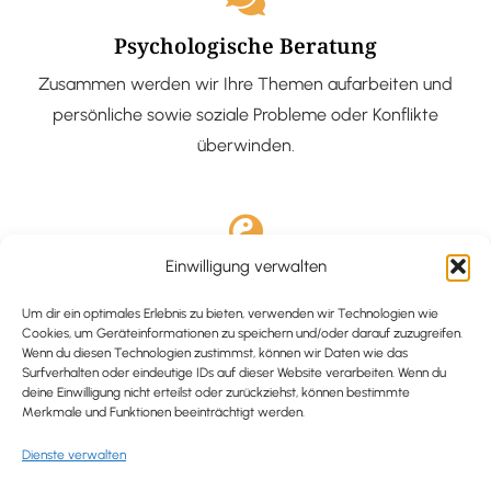
Psychologische Beratung
Zusammen werden wir Ihre Themen aufarbeiten und
persönliche sowie soziale Probleme oder Konflikte
überwinden.
Einwilligung verwalten
Ausgebildete Hypnotiseurin
Hypnose-Coaching ist eine bewährte Methode, um tief
Um dir ein optimales Erlebnis zu bieten, verwenden wir Technologien wie
Cookies, um Geräteinformationen zu speichern und/oder darauf zuzugreifen.
verankerte Probleme zu lösen und positive
Wenn du diesen Technologien zustimmst, können wir Daten wie das
Surfverhalten oder eindeutige IDs auf dieser Website verarbeiten. Wenn du
Veränderungen in deinem Leben zu bewirken.
deine Einwilligung nicht erteilst oder zurückziehst, können bestimmte
Merkmale und Funktionen beeinträchtigt werden.
Dienste verwalten